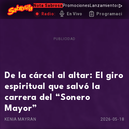
Nota Sabrosa
Promociones
Lanzamientos
Hot 
Radio:
En Vivo
Programación
PUBLICIDAD
De la cárcel al altar: El giro
espiritual que salvó la
carrera del “Sonero
Mayor”
KENIA MAYRAN
2026-05-18