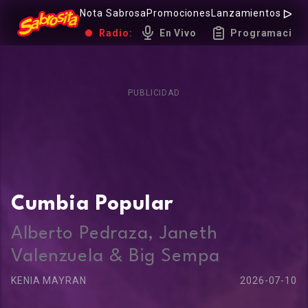
Nota Sabrosa
Promociones
Lanzamientos
Hot 
Radio:
En Vivo
Programación
PUBLICIDAD
Cumbia Popular
Alberto Pedraza, Janeth
Valenzuela & Big Sempa
KENIA MAYRAN
2026-07-10