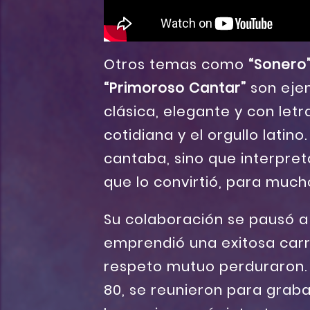
Otros temas como
“Sonero
“Primoroso Cantar”
son ejem
clásica, elegante y con let
cotidiana y el orgullo latino
cantaba, sino que interpre
que lo convirtió, para much
Su colaboración se pausó a
emprendió una exitosa carre
respeto mutuo perduraron. 
80, se reunieron para gra