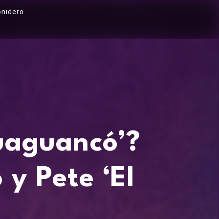
onidero
uaguancó’?
 y Pete ‘El