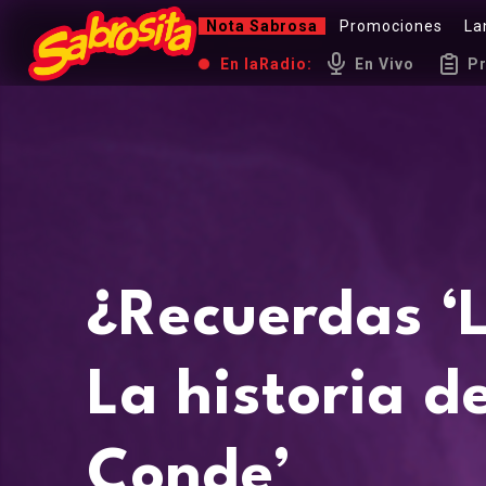
Nota Sabrosa
Promociones
La
En la
Radio:
En Vivo
P
¿Recuerdas ‘
La historia d
Conde’