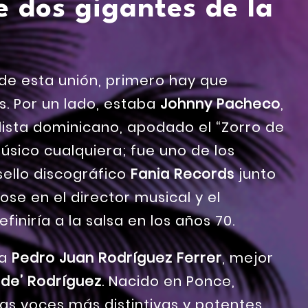
e dos gigantes de la
de esta unión, primero hay que
s. Por un lado, estaba
Johnny Pacheco
,
lista dominicano, apodado el “Zorro de
úsico cualquiera; fue uno de los
sello discográfico
Fania Records
junto
ose en el director musical y el
finiría a la salsa en los años 70.
ba
Pedro Juan Rodríguez Ferrer
, mejor
nde’ Rodríguez
. Nacido en Ponce,
las voces más distintivas y potentes