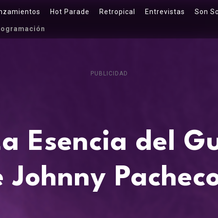
nzamientos
Hot Parade
Retropical
Entrevistas
Son S
rogramación
PUBLICIDAD
La Esencia del G
e Johnny Pacheco