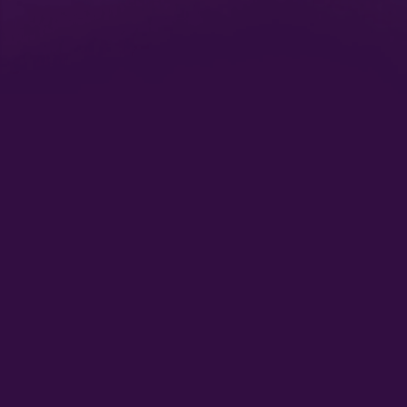
:
Nuestras Secciones
Radio en
Nota Sabrosa
Escucha 
Radio en 
Promociones
Hot Parade
Podcast