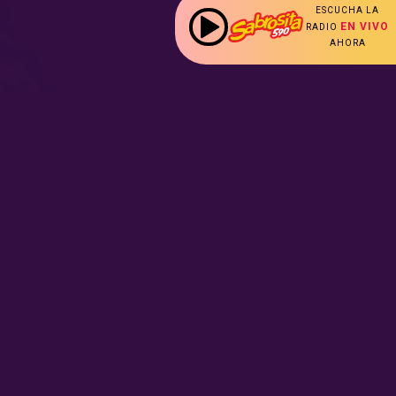
ESCUCHA LA
EN VIVO
RADIO
AHORA
les
s