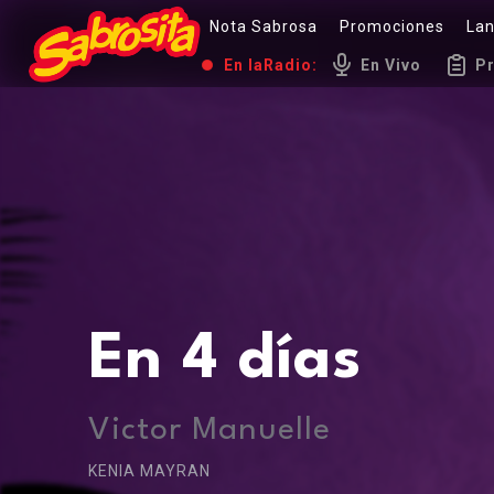
Nota Sabrosa
Promociones
La
En la
Radio:
En Vivo
P
En 4 días
Victor Manuelle
KENIA MAYRAN