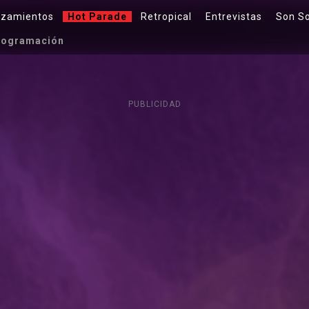
nzamientos
Hot Parade
Retropical
Entrevistas
Son S
rogramación
PUBLICIDAD