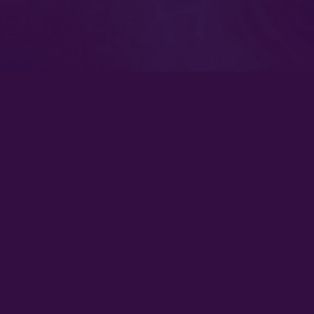
 vivo
Síguenos en redes socia
nuestras señales de
vivo aquí.
Descarga nuestras app