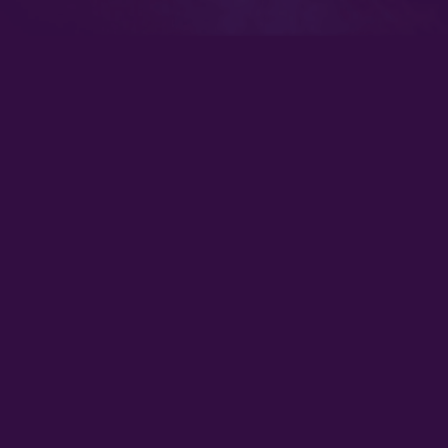
 vivo
Síguenos en redes socia
nuestras señales de
vivo aquí.
Descarga nuestras app