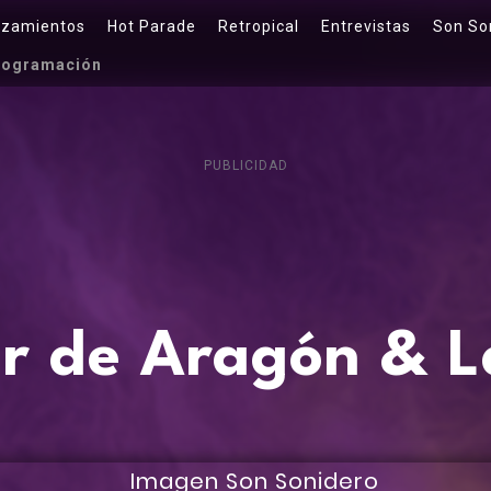
nzamientos
Hot Parade
Retropical
Entrevistas
Son So
rogramación
PUBLICIDAD
r de Aragón & 