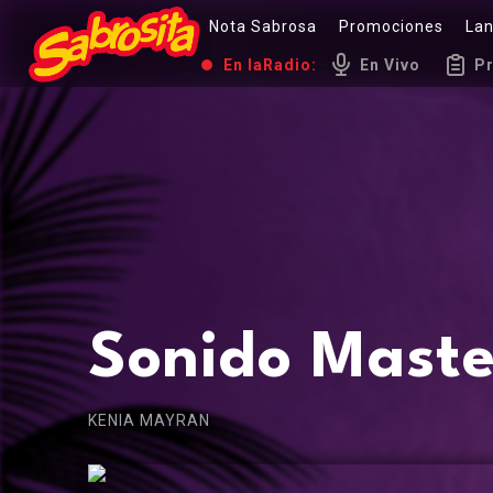
Nota Sabrosa
Promociones
La
En la
Radio:
En Vivo
P
Sonido Maste
KENIA MAYRAN