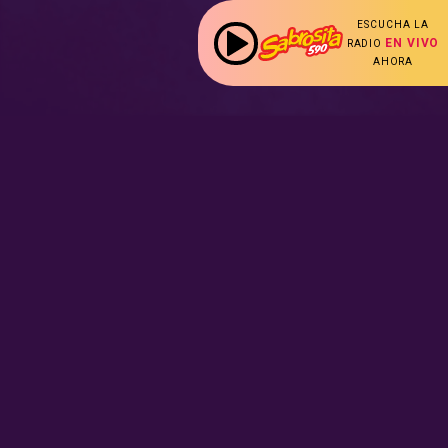
ESCUCHA LA
EN VIVO
RADIO
AHORA
:
Nuestras Secciones
Radio en vivo
Nota Sabrosa
Escucha nuestras
señales de
Radio en
Promociones
vivo aquí.
Hot Parade
Podcast