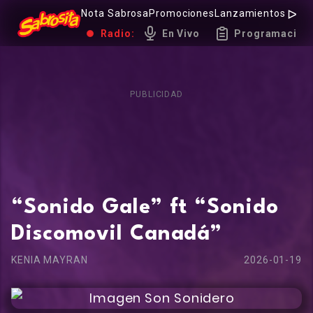
Nota Sabrosa
Promociones
Lanzamientos
Hot 
Radio:
En Vivo
Programación
PUBLICIDAD
“Sonido Gale” ft “Sonido
Discomovil Canadá”
KENIA MAYRAN
2026-01-19