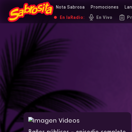
Nota Sabrosa
Promociones
La
En la
Radio:
En Vivo
P