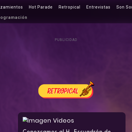
nzamientos
Hot Parade
Retropical
Entrevistas
Son So
rogramación
PUBLICIDAD