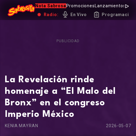
Nota Sabrosa
Promociones
Lanzamientos
Hot 
Radio:
En Vivo
Programación
PUBLICIDAD
La Revelación rinde
homenaje a “El Malo del
Bronx” en el congreso
Imperio México
KENIA MAYRAN
2026-05-07