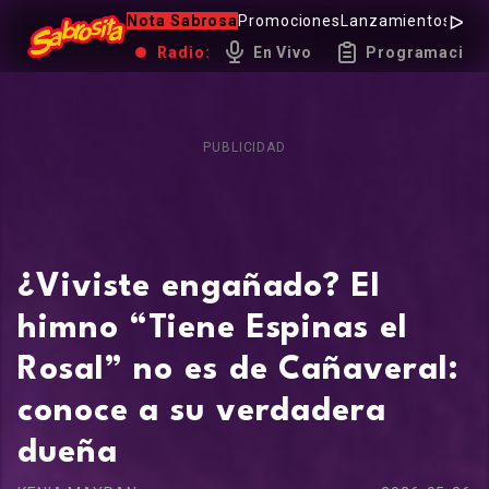
Nota Sabrosa
Promociones
Lanzamientos
Hot 
Radio:
En Vivo
Programación
PUBLICIDAD
¿Viviste engañado? El
himno “Tiene Espinas el
Rosal” no es de Cañaveral:
conoce a su verdadera
dueña