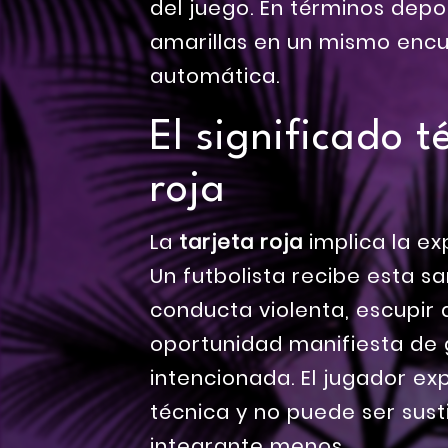
del juego. En términos depo
amarillas en un mismo encu
automática.
El significado t
roja
La
tarjeta roja
implica la ex
Un futbolista recibe esta s
conducta violenta, escupir 
oportunidad manifiesta de 
intencionada. El jugador e
técnica y no puede ser sust
integrante menos.