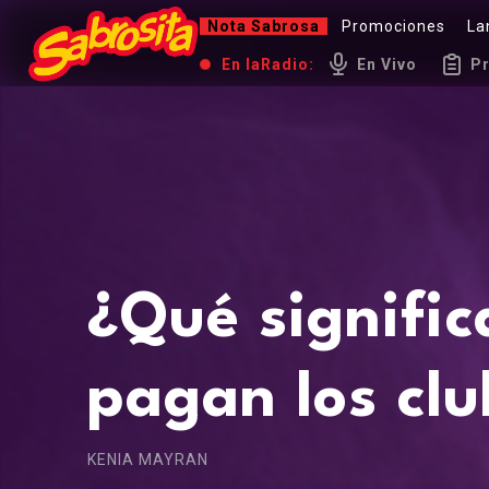
Nota Sabrosa
Promociones
La
En la
Radio:
En Vivo
P
¿Qué signific
pagan los clu
KENIA MAYRAN