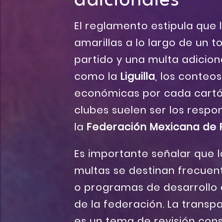
adicionales
El reglamento estipula que 
amarillas a lo largo de un 
partido y una multa adiciona
como la
Liguilla
, los conteo
económicas por cada cartó
clubes suelen ser los respo
la
Federación Mexicana de F
Es importante señalar que 
multas se destinan frecuen
o programas de desarrollo d
de la federación. La transp
es un tema de revisión con