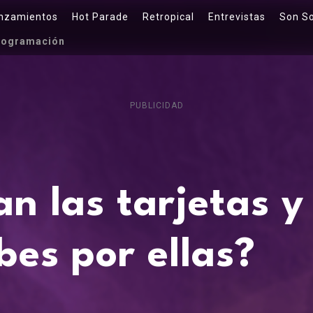
nzamientos
Hot Parade
Retropical
Entrevistas
Son S
rogramación
PUBLICIDAD
an las tarjetas y
bes por ellas?