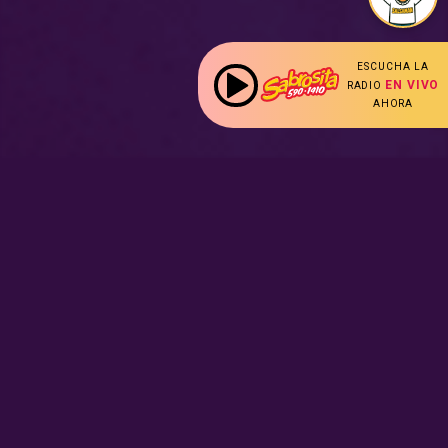
ESCUCHA LA
EN VIVO
RADIO
AHORA
:
Nuestras Secciones
Radio en vivo
Nota Sabrosa
Escucha nuestras
señales de
Radio en
Promociones
vivo aquí.
Hot Parade