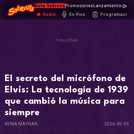
Nota Sabrosa
Promociones
Lanzamientos
Hot 
Radio:
En Vivo
Programación
PUBLICIDAD
El secreto del micrófono de
Elvis: La tecnología de 1939
que cambió la música para
siempre
KENIA MAYRAN
2026-05-05