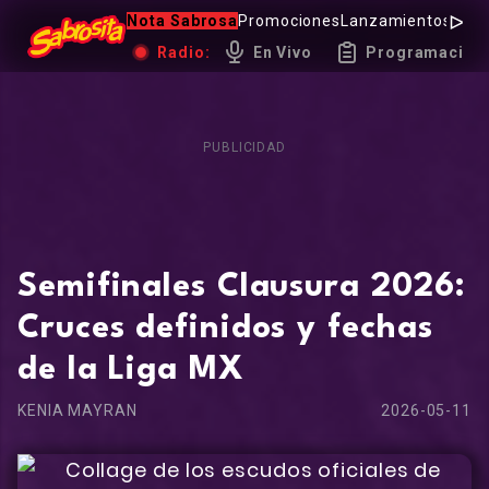
Nota Sabrosa
Promociones
Lanzamientos
Hot 
Radio:
En Vivo
Programación
PUBLICIDAD
Semifinales Clausura 2026:
Cruces definidos y fechas
de la Liga MX
KENIA MAYRAN
2026-05-11