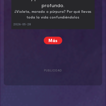
¿Violeta, morado o púrpura? Por qué llevas
toda la vida confundiéndolos
2026-05-28
Más
PUBLICIDAD