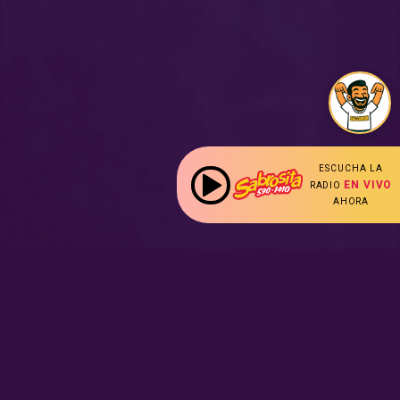
ESCUCHA LA
EN VIVO
RADIO
AHORA
:
Nuestras Secciones
Radio en vivo