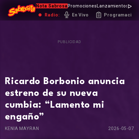
Nota Sabrosa
Promociones
Lanzamientos
Hot 
Radio:
En Vivo
Programación
PUBLICIDAD
Ricardo Borbonio anuncia
estreno de su nueva
cumbia: “Lamento mi
engaño”
KENIA MAYRAN
2026-05-07