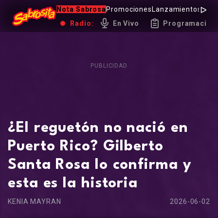
Nota Sabrosa
Promociones
Lanzamientos
Hot 
Radio:
En Vivo
Programación
PUBLICIDAD
¿El reguetón no nació en
Puerto Rico? Gilberto
Santa Rosa lo confirma y
esta es la historia
KENIA MAYRAN
2026-06-02