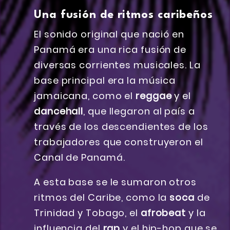
Una fusión de ritmos caribeños
El sonido original que nació en
Panamá era una rica fusión de
diversas corrientes musicales. La
base principal era la música
jamaicana, como el
reggae
y el
dancehall
, que llegaron al país a
través de los descendientes de los
trabajadores que construyeron el
Canal de Panamá.
A esta base se le sumaron otros
ritmos del Caribe, como la
soca
de
Trinidad y Tobago, el
afrobeat
y la
influencia del
rap
y el hip-hop que se