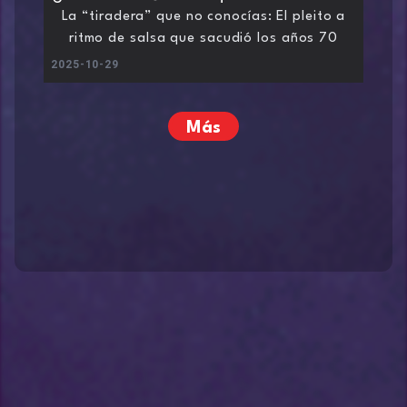
La “tiradera” que no conocías: El pleito a
ritmo de salsa que sacudió los años 70
2025-10-29
Más