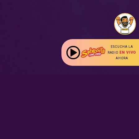
ESCUCHA LA
EN VIVO
RADIO
AHORA
:
Nuestras Secciones
Radio en vivo
Nota Sabrosa
Escucha nuestras