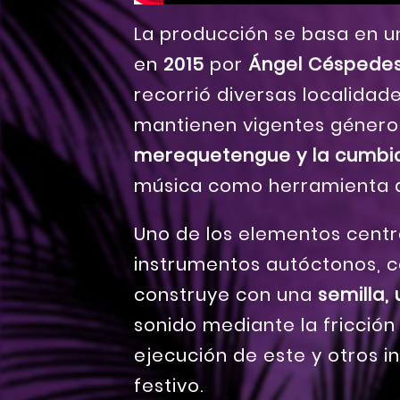
La producción se basa en un
en
2015
por
Ángel Céspede
recorrió diversas localidad
mantienen vigentes géner
merequetengue y la cumbi
música como herramienta
Uno de los elementos centra
instrumentos autóctonos, 
construye con una
semilla, 
sonido mediante la fricción
ejecución de este y otros i
festivo.