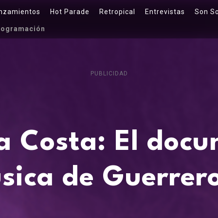
nzamientos
Hot Parade
Retropical
Entrevistas
Son S
rogramación
PUBLICIDAD
la Costa: El doc
úsica de Guerrer