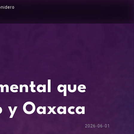
onidero
umental que
o y Oaxaca
2026-06-01