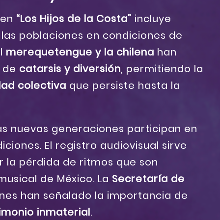
 en
“Los Hijos de la Costa”
incluye
las poblaciones en condiciones de
el
merequetengue y la chilena
han
s de
catarsis y diversión
, permitiendo la
dad colectiva
que persiste hasta la
as nuevas generaciones participan en
iciones. El registro audiovisual sirve
r la pérdida de ritmos que son
musical de México. La
Secretaría de
ones han señalado la importancia de
imonio inmaterial
.