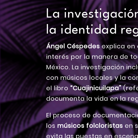
La investigació
la identidad re
Ángel Céspedes
explica en 
interés por la manera de to
México. La investigación inc
con músicos locales y la co
el libro
“Cuajinicuilapa”
(ref
documenta la vida en la re
El proceso de documentació
los
músicos folcloristas
en s
evita las puestas en escena