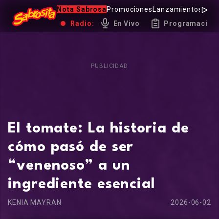
Nota Sabrosa
Promociones
Lanzamientos
Hot 
Radio:
En Vivo
Programación
PUBLICIDAD
El tomate: La historia de
cómo pasó de ser
“venenoso” a un
ingrediente esencial
KENIA MAYRAN
2026-06-02