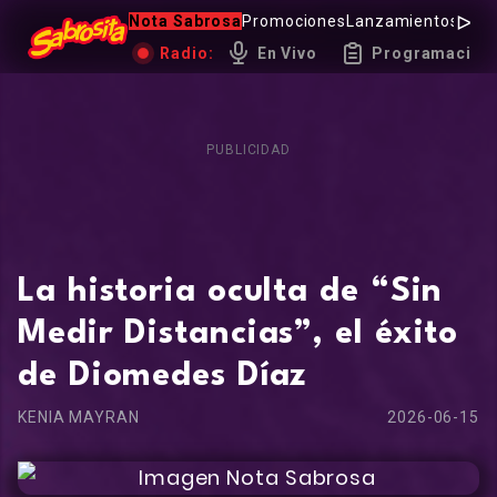
Nota Sabrosa
Promociones
Lanzamientos
Hot 
Radio:
En Vivo
Programación
PUBLICIDAD
La historia oculta de “Sin
Medir Distancias”, el éxito
de Diomedes Díaz
KENIA MAYRAN
2026-06-15