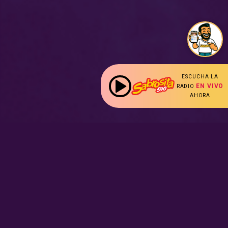
ESCUCHA LA
EN VIVO
RADIO
AHORA
:
Nuestras Secciones
Radio en vivo
Nota Sabrosa
Escucha nuestras