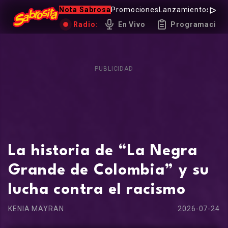
Nota Sabrosa
Promociones
Lanzamientos
Hot 
Radio:
En Vivo
Programación
PUBLICIDAD
La historia de “La Negra
Grande de Colombia” y su
lucha contra el racismo
KENIA MAYRAN
2026-07-24