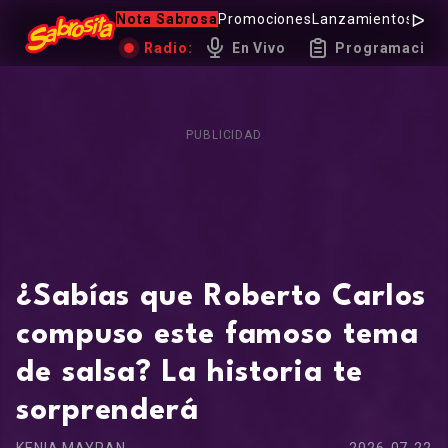
Nota Sabrosa
Promociones
Lanzamientos
Hot 
Radio:
En Vivo
Programación
PUBLICIDAD
¿Sabías que Roberto Carlos
compuso este famoso tema
de salsa? La historia te
sorprenderá