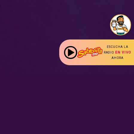
ESCUCHA LA
EN VIVO
RADIO
AHORA
:
Nuestras Secciones
Radio en vivo