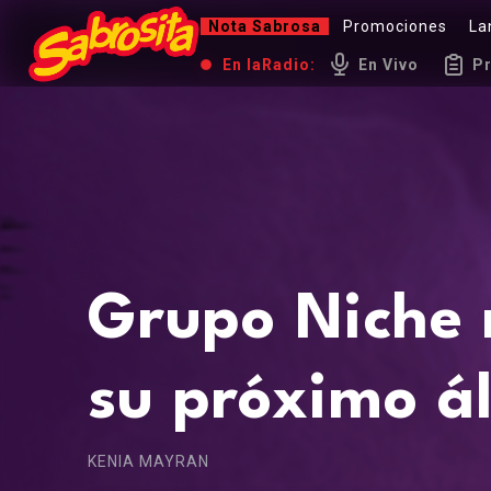
Nota Sabrosa
Promociones
La
En la
Radio:
En Vivo
P
Grupo Niche r
su próximo á
KENIA MAYRAN