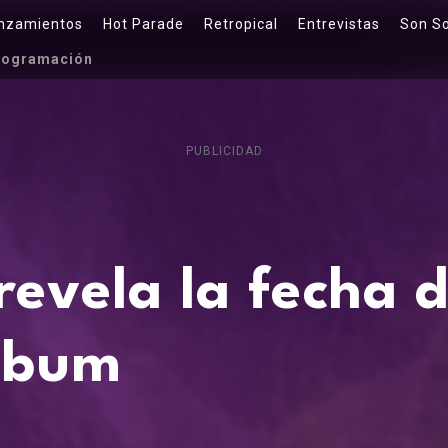
nzamientos
Hot Parade
Retropical
Entrevistas
Son S
rogramación
PUBLICIDAD
evela la fecha d
lbum