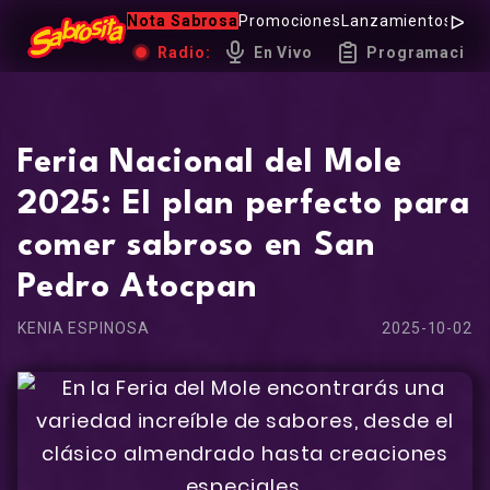
Nota Sabrosa
Promociones
Lanzamientos
Hot 
Radio:
En Vivo
Programación
Feria Nacional del Mole
2025: El plan perfecto para
comer sabroso en San
Pedro Atocpan
KENIA ESPINOSA
2025-10-02