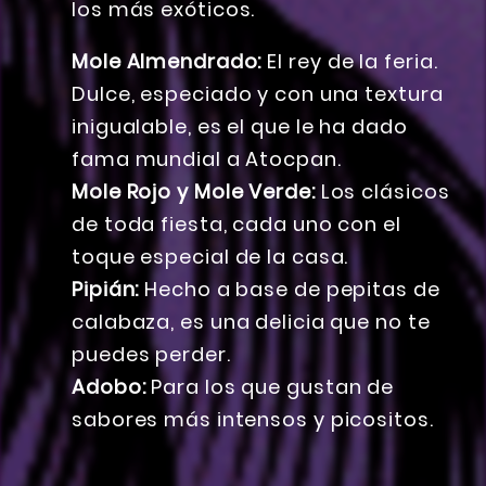
los más exóticos.
Mole Almendrado:
El rey de la feria.
Dulce, especiado y con una textura
inigualable, es el que le ha dado
fama mundial a Atocpan.
Mole Rojo y Mole Verde:
Los clásicos
de toda fiesta, cada uno con el
toque especial de la casa.
Pipián:
Hecho a base de pepitas de
calabaza, es una delicia que no te
puedes perder.
Adobo:
Para los que gustan de
sabores más intensos y picositos.