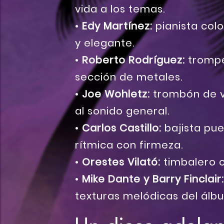
vida a los temas.
•
Edy Martínez:
pianista colo
y elegante.
•
Roberto
Rodríguez:
trompe
sección de metales.
•
Joe Wohletz:
trombón de vá
al sonido general.
•
Carlos Castillo:
bajista pue
rítmica con firmeza.
•
Orestes Vilató:
timbalero c
•
Mike Dante y Barry Finclair:
texturas melódicas del álb