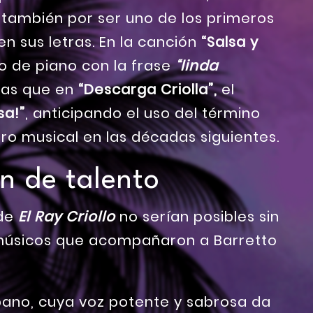
o también por ser uno de los primeros
en sus letras. En la canción
“Salsa y
lo de piano con la frase
“linda
as que en
“Descarga Criolla”,
el
sa!”
, anticipando el uso del término
ro musical en las décadas siguientes.
n de talento
 de
El Ray Criollo
no serían posibles sin
s músicos que acompañaron a Barretto
bano, cuya voz potente y sabrosa da