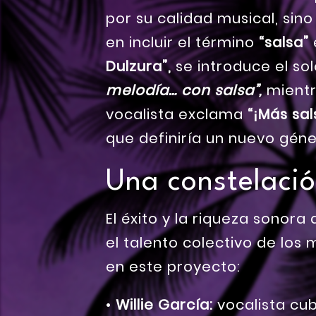
por su calidad musical, sin
en incluir el término
“salsa”
Dulzura”,
se introduce el so
melodía… con salsa”,
mientr
vocalista exclama
“¡Más sal
que definiría un nuevo géne
Una constelació
El éxito y la riqueza sonora
el talento colectivo de lo
en este proyecto:
•
Willie García:
vocalista cu