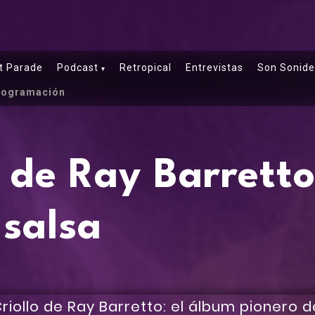
t Parade
Podcast
Retropical
Entrevistas
Son Sonide
rogramación
o de Ray Barretto
 salsa