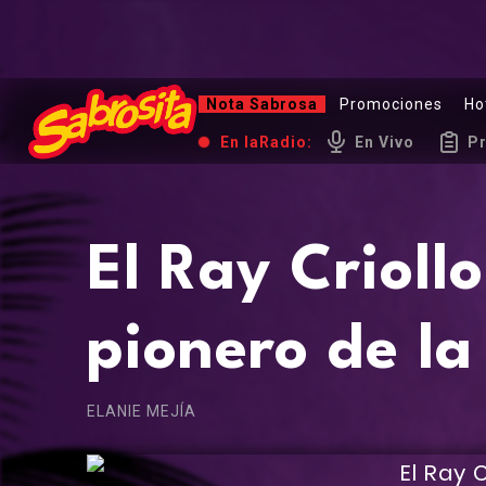
Nota Sabrosa
Promociones
Ho
En la
Radio:
En Vivo
P
El Ray Crioll
pionero de la
ELANIE MEJÍA