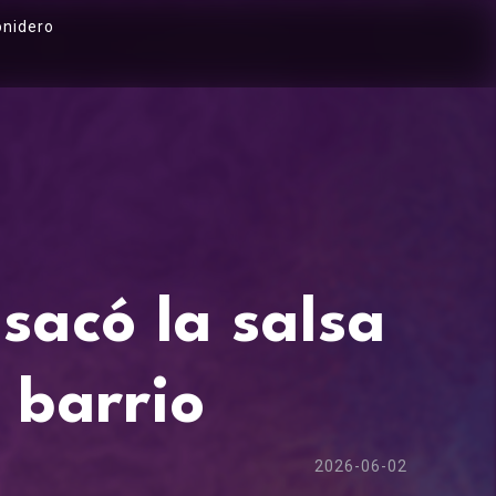
onidero
sacó la salsa
l barrio
2026-06-02