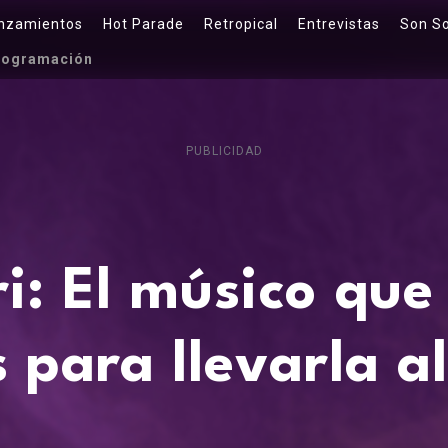
nzamientos
Hot Parade
Retropical
Entrevistas
Son S
rogramación
PUBLICIDAD
i: El músico que 
s para llevarla a