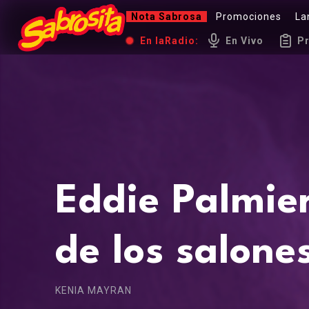
Nota Sabrosa
Promociones
La
En la
Radio:
En Vivo
P
Eddie Palmier
de los salone
KENIA MAYRAN