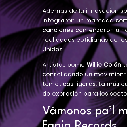
Además de la innovación so
integraron un marcado
com
canciones comenzaron a nar
realidades cotidianas de lo
Unidos.
Artistas como
Willie Colón
t
consolidando un movimiento
temáticas ligeras. La músi
de expresión para los secto
Vámonos pa’l m
Fania Records