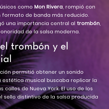
 músicos como
Mon Rivera
, rompió con
un formato de banda más reducido.
gó una importancia central al
trombón
,
sonoridad de la salsa moderna.
el trombón y el
ial
ación permitió obtener un sonido
ta estética musical buscaba replicar la
as calles de Nueva York. El uso de los
 sello distintivo de la salsa producida