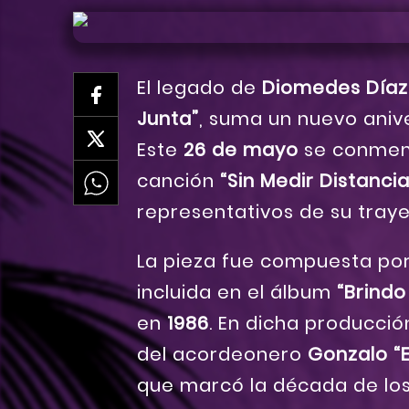
El legado de
Diomedes Díaz
Junta”
, suma un nuevo anive
Este
26 de mayo
se conme
canción
“Sin Medir Distancia
representativos de su traye
La pieza fue compuesta po
incluida en el álbum
“Brindo
en
1986
. En dicha producci
del acordeonero
Gonzalo “E
que marcó la década de lo