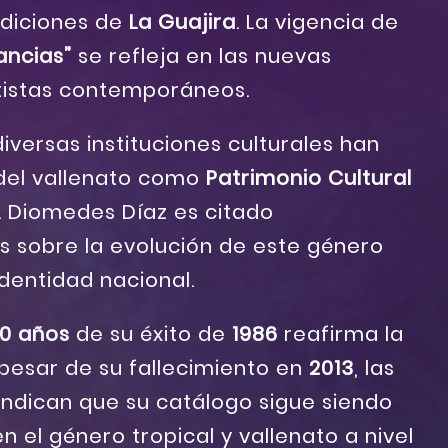
radiciones de
La Guajira
. La vigencia de
ancias”
se refleja en las nuevas
rtistas contemporáneos.
iversas instituciones culturales han
del vallenato como
Patrimonio Cultural
. Diomedes Díaz es citado
 sobre la evolución de este género
identidad nacional.
0 años
de su éxito de
1986
reafirma la
pesar de su fallecimiento en
2013
, las
indican que su catálogo sigue siendo
n el género tropical y vallenato a nivel