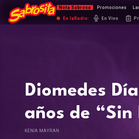
Nota Sabrosa
Promociones
La
En la
Radio:
En Vivo
P
Diomedes Díaz
años de “Sin
KENIA MAYRAN