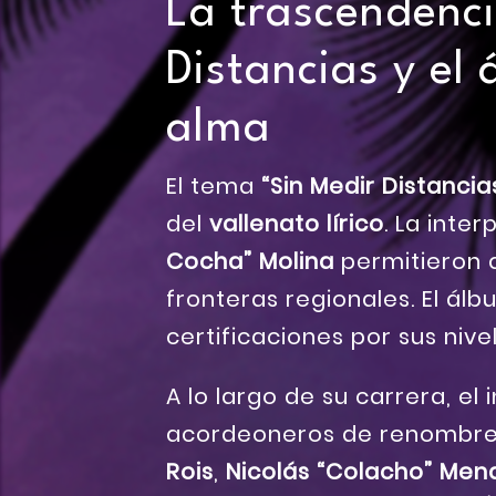
La trascendenci
Distancias y el
alma
El tema
“Sin Medir Distancia
del
vallenato lírico
. La inte
Cocha” Molina
permitieron q
fronteras regionales. El ál
certificaciones por sus nive
A lo largo de su carrera, el
acordeoneros de renombre.
Rois
,
Nicolás “Colacho” Men