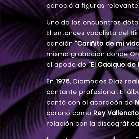
conoció a figuras relevante
Uno de los encuentros det
El entonces vocalista del B
canción
“Cariñito de mi vid
misma grabación donde Oro
el apodo de
“El Cacique de 
En
1976
, Diomedes Díaz rea
cantante profesional. El álb
contó con el acordeón de
N
coronó como
Rey Vallenato
relación con la discográfic