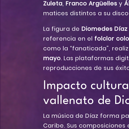
Zuleta
,
Franco Argüelles
y
Á
matices distintos a su discog
La figura de
Diomedes Díaz
referencia en el
folclor co
como la “fanaticada”, real
mayo
. Las plataformas digi
reproducciones de sus éxit
Impacto cultura
vallenato de D
La música de Díaz forma pa
Caribe. Sus composiciones 