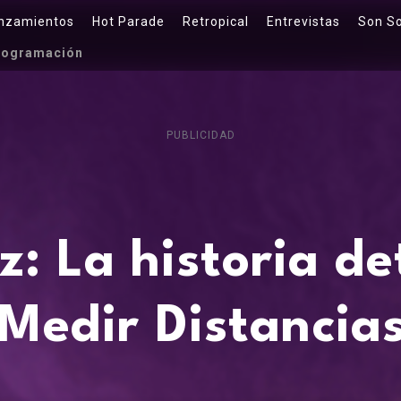
nzamientos
Hot Parade
Retropical
Entrevistas
Son S
rogramación
PUBLICIDAD
: La historia de
 Medir Distancia