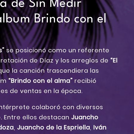
a de Sin Medir
 álbum Brindo con el
s”
se posicionó como un referente
rpretación de Díaz y los arreglos de
“El
ue la canción trascendiera las
bum
“Brindo con el alma”
recibió
les de ventas en la época.
 intérprete colaboró con diversos
 Entre ellos destacan
Juancho
doza
,
Juancho de la Espriella
,
Iván