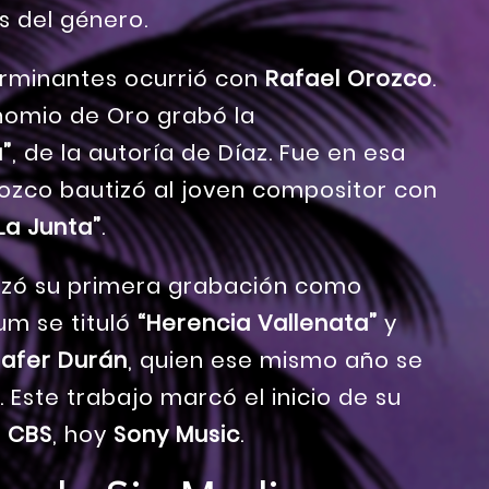
s del género.
erminantes ocurrió con
Rafael Orozco
.
inomio de Oro grabó la
a”
, de la autoría de Díaz. Fue en esa
zco bautizó al joven compositor con
La Junta”
.
lizó su primera grabación como
um se tituló
“Herencia Vallenata”
y
afer Durán
, quien ese mismo año se
. Este trabajo marcó el inicio de su
a
CBS
, hoy
Sony Music
.