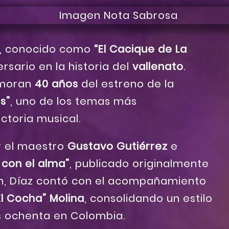
, conocido como
“El Cacique de La
rsario en la historia del
vallenato
.
moran
40 años
del estreno de la
s”
, uno de los temas más
ctoria musical.
r el maestro
Gustavo Gutiérrez
e
 con el alma”
, publicado originalmente
ón, Díaz contó con el acompañamiento
l Cocha” Molina
, consolidando un estilo
s ochenta en Colombia.