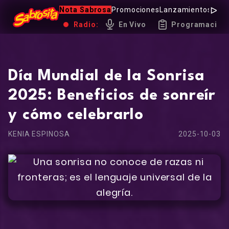
Nota Sabrosa
Promociones
Lanzamientos
Hot 
Radio:
En Vivo
Programación
Día Mundial de la Sonrisa
2025: Beneficios de sonreír
y cómo celebrarlo
KENIA ESPINOSA
2025-10-03