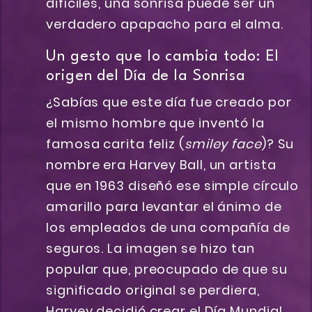
difíciles, una sonrisa puede ser un
verdadero apapacho para el alma.
Un gesto que lo cambia todo: El
origen del Día de la Sonrisa
¿Sabías que este día fue creado por
el mismo hombre que inventó la
famosa carita feliz (
smiley face
)? Su
nombre era Harvey Ball, un artista
que en 1963 diseñó ese simple círculo
amarillo para levantar el ánimo de
los empleados de una compañía de
seguros. La imagen se hizo tan
popular que, preocupado de que su
significado original se perdiera,
Harvey decidió crear el Día Mundial