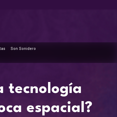
tas
Son Sonidero
 tecnología
oca espacial?