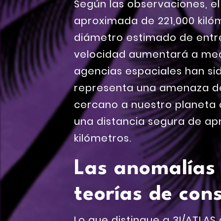
Según las observaciones, e
aproximada de 221,000 kilóm
diámetro estimado de entre 
velocidad aumentará a medi
agencias espaciales han sid
representa una amenaza de
cercano a nuestro planeta o
una distancia segura de a
kilómetros.
Las anomalías
teorías de con
Lo que distingue a 3I/ATLAS