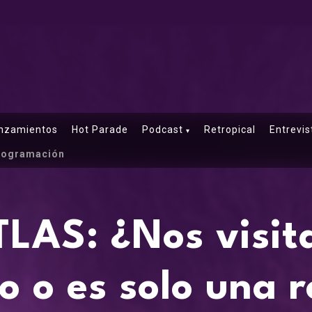
nzamientos
Hot Parade
Podcast
Retropical
Entrevis
rogramación
LAS: ¿Nos visita
 o es solo una r