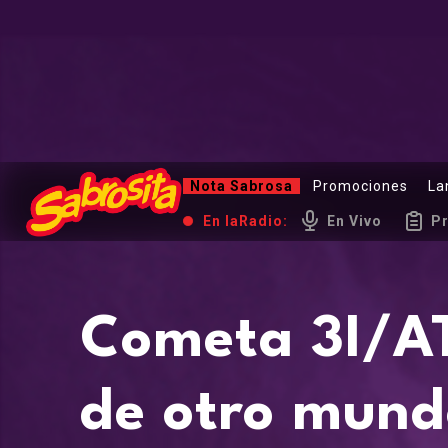
Nota Sabrosa
Promociones
La
En la
Radio:
En Vivo
P
Cometa 3I/AT
de otro mundo