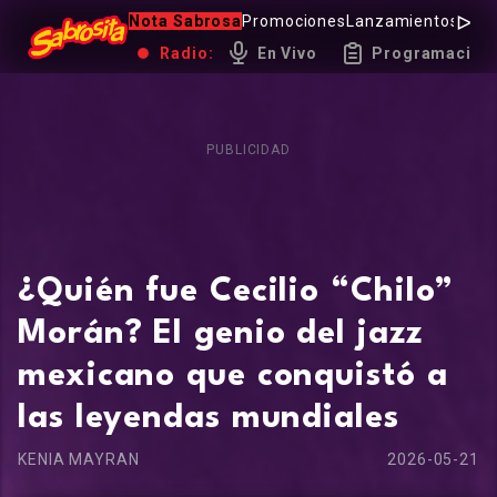
Nota Sabrosa
Promociones
Lanzamientos
Hot 
Radio:
En Vivo
Programación
PUBLICIDAD
¿Quién fue Cecilio “Chilo”
Morán? El genio del jazz
mexicano que conquistó a
las leyendas mundiales
KENIA MAYRAN
2026-05-21