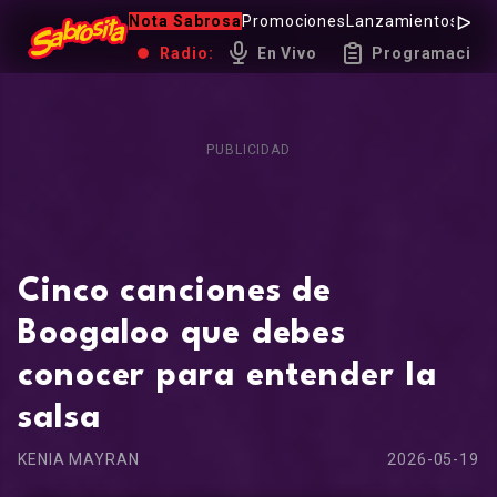
Nota Sabrosa
Promociones
Lanzamientos
Hot 
Radio:
En Vivo
Programación
PUBLICIDAD
Cinco canciones de
Boogaloo que debes
conocer para entender la
salsa
KENIA MAYRAN
2026-05-19