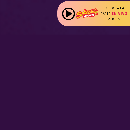
ESCUCHA LA
EN VIVO
RADIO
AHORA
:
Nuestras Secciones
Radio en vivo
Nota Sabrosa
Escucha nuestras
señales de
Radio en
Promociones
vivo aquí.
Hot Parade
Podcast