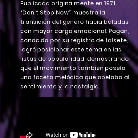
Publicada originalmente en 1971,
“Don’t Stop Now” muestra la
transición del género hacia baladas
con mayor carga emocional. Pagan,
conocido por su registro de falsete,
logró posicionar este tema en las
listas de popularidad, demostrando
que el movimiento también poseía
una faceta melódica que apelaba al
sentimiento y la nostalgia.