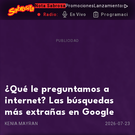
Nota Sabrosa
Promociones
Lanzamientos
Hot 
Radio:
En Vivo
Programación
PUBLICIDAD
¿Qué le preguntamos a
internet? Las búsquedas
más extrañas en Google
KENIA MAYRAN
2026-07-23