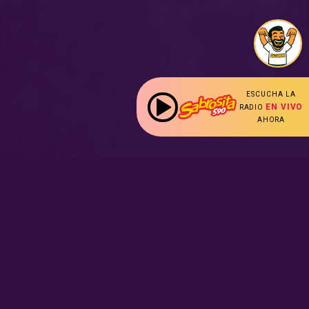
ESCUCHA LA
EN VIVO
RADIO
AHORA
:
Nuestras Secciones
Radio en vivo
Nota Sabrosa
Escucha nuestras