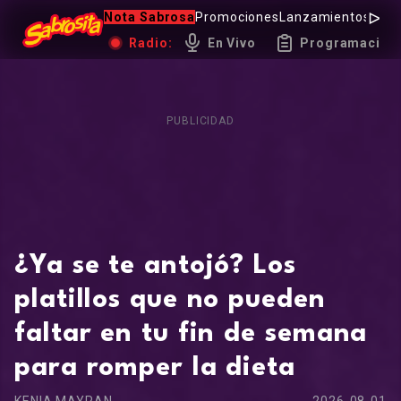
Nota Sabrosa
Promociones
Lanzamientos
Hot 
Radio:
En Vivo
Programación
PUBLICIDAD
¿Ya se te antojó? Los
platillos que no pueden
faltar en tu fin de semana
para romper la dieta