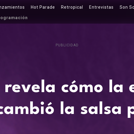
nzamientos
Hot Parade
Retropical
Entrevistas
Son S
rogramación
PUBLICIDAD
 revela cómo la
cambió la salsa 