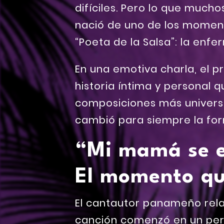
difíciles. Pero lo que much
nació de uno de los moment
“Poeta de la Salsa”: la enf
En una emotiva charla, el p
historia íntima y personal q
composiciones más universal
cambió para siempre la form
“Mi mamá se e
El momento qu
El cantautor panameño rela
canción comenzó en un per