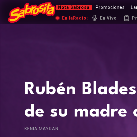
Nota Sabrosa
Promociones
La
En la
Radio:
En Vivo
P
Rubén Blades
de su madre 
KENIA MAYRAN