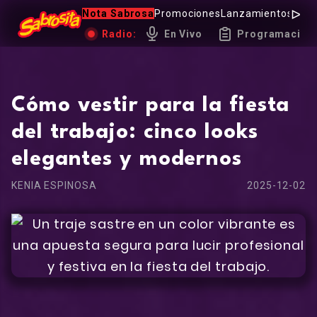
Nota Sabrosa
Promociones
Lanzamientos
Hot 
Radio:
En Vivo
Programación
Cómo vestir para la fiesta
del trabajo: cinco looks
elegantes y modernos
KENIA ESPINOSA
2025-12-02