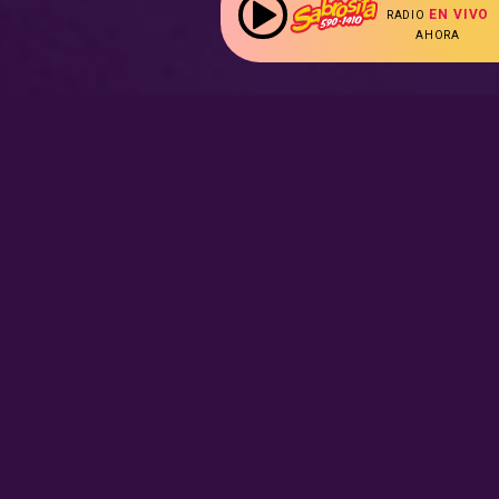
EN VIVO
RADIO
AHORA
:
Nuestras Secciones
Radio en vivo
Nota Sabrosa
Escucha nuestras
señales de
Radio en
Promociones
vivo aquí.
Hot Parade
Podcast
Entrevistas