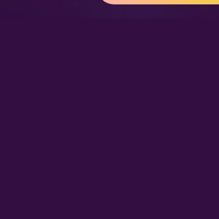
:
Nuestras Secciones
Radio en vivo
Nota Sabrosa
Escucha nuestras
señales de
Radio en
Promociones
vivo aquí.
Hot Parade
Podcast
Entrevistas
Son Sonidero