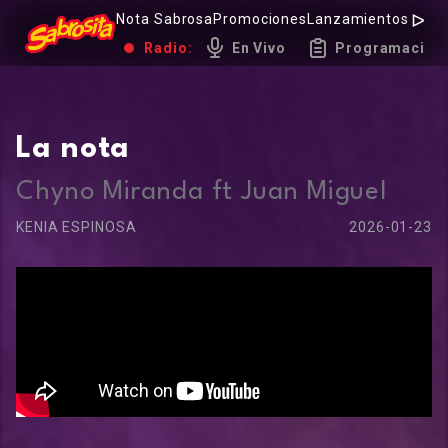
Nota Sabrosa
Promociones
Lanzamientos
Hot 
Radio:
En Vivo
Programación
La nota
Chyno Miranda ft Juan Miguel
KENIA ESPINOSA
2026-01-23