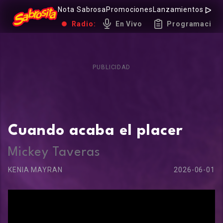
Nota Sabrosa
Promociones
Lanzamientos
Hot 
Radio:
En Vivo
Programación
PUBLICIDAD
Cuando acaba el placer
Mickey Taveras
KENIA MAYRAN
2026-06-01