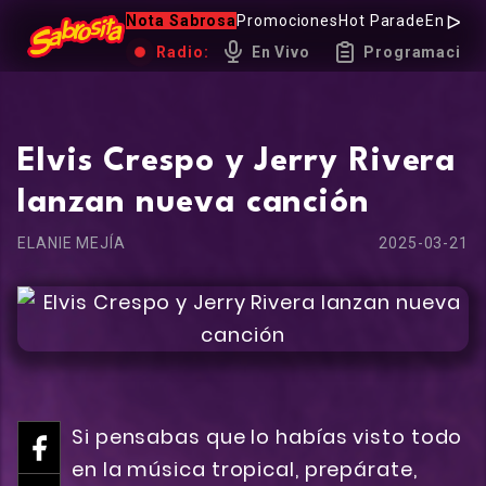
Nota Sabrosa
Promociones
Hot Parade
Entrevi
Radio:
En Vivo
Programación
Elvis Crespo y Jerry Rivera
lanzan nueva canción
ELANIE MEJÍA
2025-03-21
Si pensabas que lo habías visto todo
en la música tropical, prepárate,