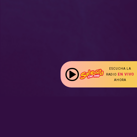
ESCUCHA LA
EN VIVO
RADIO
AHORA
: