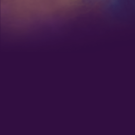
:
Nuestras Secciones
Radio en
Nota Sabrosa
Escucha 
Radio en 
Promociones