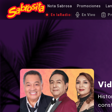
Nota Sabrosa
Promociones
La
En la
Radio:
En Vivo
P
Vid
Histo
const