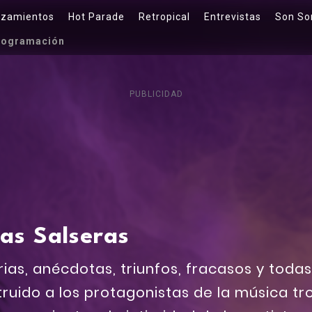
nzamientos
Hot Parade
Retropical
Entrevistas
Son So
rogramación
PUBLICIDAD
as Salseras
rias, anécdotas, triunfos, fracasos y toda
ruido a los protagonistas de la música tr