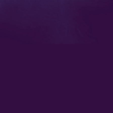
 vivo
Síguenos en redes socia
nuestras señales de
vivo aquí.
Descarga nuestras app