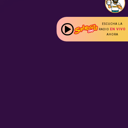
ESCUCHA LA
EN VIVO
RADIO
AHORA
les
s