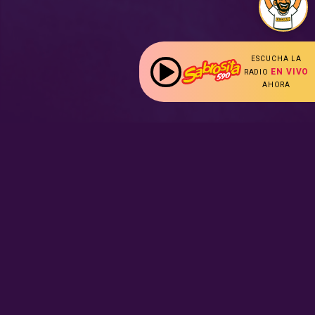
ESCUCHA LA
EN VIVO
RADIO
AHORA
:
Nuestras Secciones
Radio en vivo
Nota Sabrosa
Escucha nuestras
señales de
Radio en
Promociones
vivo aquí.