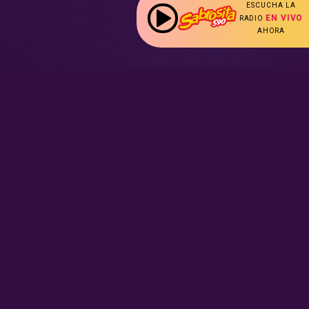
ESCUCHA LA
EN VIVO
RADIO
AHORA
:
Nuestras Secciones
Radio en vivo
Nota Sabrosa
Escucha nuestras
señales de
Radio en
Promociones
vivo aquí.
Hot Parade
Podcast