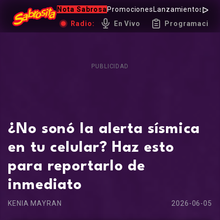
Nota Sabrosa
Promociones
Lanzamientos
Hot 
Radio:
En Vivo
Programación
PUBLICIDAD
¿No sonó la alerta sísmica
en tu celular? Haz esto
para reportarlo de
inmediato
KENIA MAYRAN
2026-06-05