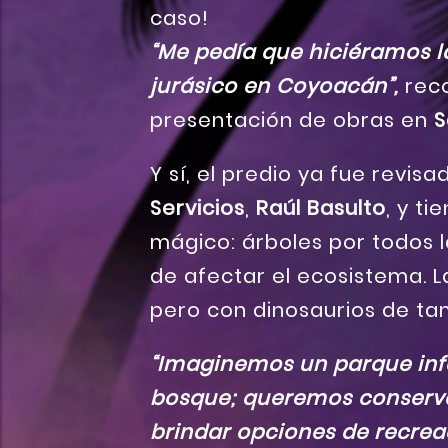
caso!
“Me
pedía que hiciéramos 
jurásico en Coyoacán”,
reco
presentación de obras en
S
Y sí, el predio ya fue revisa
Servicios
,
Raúl
Basulto
, y t
mágico: árboles por todos l
de afectar el ecosistema. L
pero con dinosaurios de tam
“Imaginemos un parque infa
bosque; queremos conserva
brindar opciones de recrea