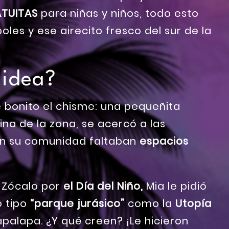
TUITAS
para niñas y niños, todo esto
les y ese airecito fresco del sur de la
 idea?
 bonito el chisme: una pequeñita
cina de la zona, se acercó a las
 en su comunidad faltaban
espacios
 Zócalo por
el Día del Niño,
Mia le pidió
o tipo
“parque jurásico”
como la
Utopía
palapa. ¿Y qué creen? ¡Le hicieron