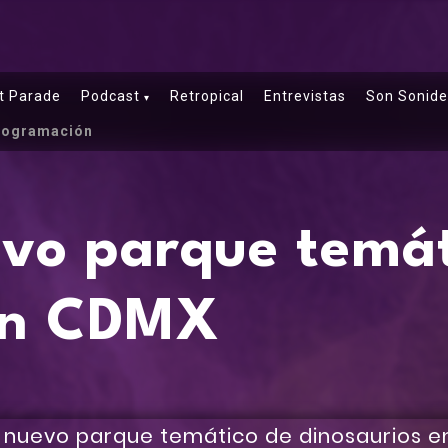
t Parade
Podcast
Retropical
Entrevistas
Son Sonide
rogramación
vo parque temát
 en CDMX