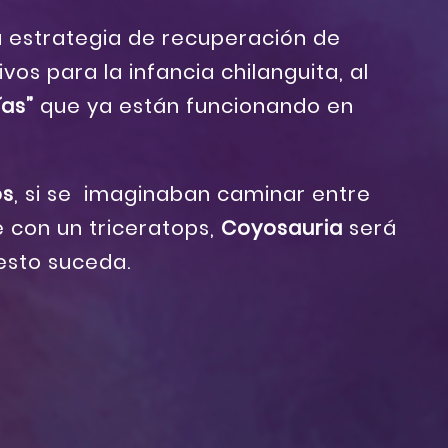
a estrategia de recuperación de
vos para la infancia chilanguita, al
ías”
que ya están funcionando en
os
, si se imaginaban caminar entre
e con un triceratops,
Coyosauria
será
esto suceda.