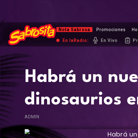
Nota Sabrosa
Promociones
Ho
En la
Radio:
En Vivo
P
Habrá un nue
dinosaurios
ADMIN