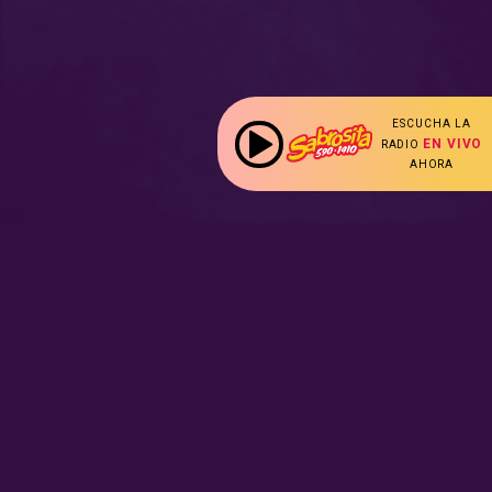
ESCUCHA LA
EN VIVO
RADIO
AHORA
:
Nuestras Secciones
Radio en vivo
Nota Sabrosa
Escucha nuestras
señales de
Radio en
Promociones