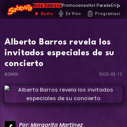
Nota Sabrosa
Promociones
Hot Parade
Entrevi
Radio:
En Vivo
Programación
Alberto Barros revela los
invitados especiales de su
concierto
ADMIN
2025-05-15
Por: Margarita Martinez